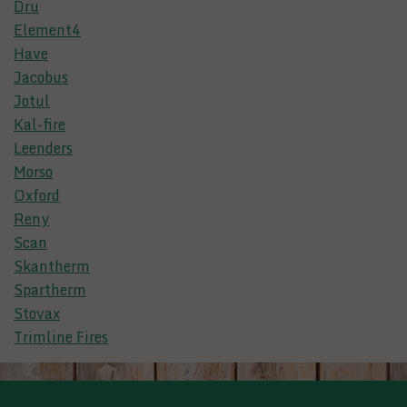
Dru
Element4
Have
Jacobus
Jotul
Kal-fire
Leenders
Morso
Oxford
Reny
Scan
Skantherm
Spartherm
Stovax
Trimline Fires