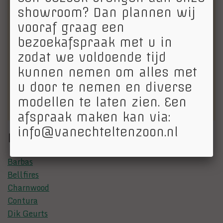
afspraak
showroom? Dan plannen wij
vooraf graag een
Wij raden u aan om vooraf een afspraak te maken
bezoekafspraak met u in
indien u een uitgebreid adviesgesprek wil. Onze
zodat we voldoende tijd
medewerkers plannen de afspraak dan graag met u
kunnen nemen om alles met
in. Een afspraak maken kan via:
info@vanechteltenzoon.nl
of telefonisch via 030-
u door te nemen en diverse
6562157.
modellen te laten zien. Een
afspraak maken kan via:
info@vanechteltenzoon.nl
Merken
Barbas
Bellfires
Charnwood
Contura
Dik Geurts