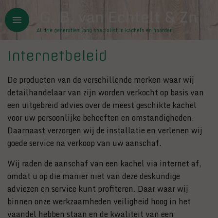
Overslaan en naar de inhoud gaan
menu
Al drie generaties lang specialist in kachels en haarden
Internetbeleid
De producten van de verschillende merken waar wij
detailhandelaar van zijn worden verkocht op basis van
een uitgebreid advies over de meest geschikte kachel
voor uw persoonlijke behoeften en omstandigheden.
Daarnaast verzorgen wij de installatie en verlenen wij
goede service na verkoop van uw aanschaf.
Wij raden de aanschaf van een kachel via internet af,
omdat u op die manier niet van deze deskundige
adviezen en service kunt profiteren. Daar waar wij
binnen onze werkzaamheden veiligheid hoog in het
vaandel hebben staan en de kwaliteit van een