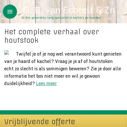
Overslaan en naar de inhoud gaan
menu
Al drie generaties lang specialist in kachels en haarden
Het complete verhaal over
houtstook
Twijfel je of je nog wel verantwoord kunt genieten
van je haard of kachel? Vraag je je af of houtstoken
echt zo slecht is als sommigen beweren? Zie je door alle
informatie het bos niet meer en wil je gewoon
duidelijkheid?
Lees meer
Vrijblijvende offerte