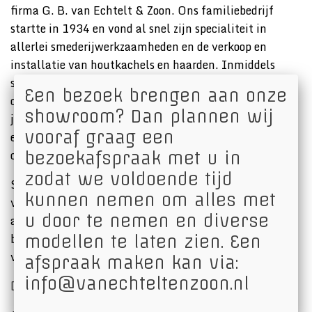
firma G. B. van Echtelt & Zoon. Ons familiebedrijf
startte in 1934 en vond al snel zijn specialiteit in
allerlei smederijwerkzaamheden en de verkoop en
installatie van houtkachels en haarden. Inmiddels
staat de derde generatie aan het roer en zorgt de
Een bezoek brengen aan onze
combinatie van een gevarieerd productaanbod, de
showroom? Dan plannen wij
jarenlange ervaring op gebied van advies en installatie
vooraf graag een
en de passie voor het vak, voor een unieke en sterke
combinatie.
bezoekafspraak met u in
zodat we voldoende tijd
Sinds 1934 is ons bedrijf gespecialiseerd op het gebied
kunnen nemen om alles met
van open haarden, houtkachels en gashaarden. Van
u door te nemen en diverse
advies bij uw aankoop tot deskundige installatie bent u
bij ons aan het juiste adres. Als erkend gasfitter kunt u
modellen te laten zien. Een
vertrouwen op veiligheid en kwaliteit.
afspraak maken kan via:
info@vanechteltenzoon.nl
Diversiteit aan houtkachels en gashaarden