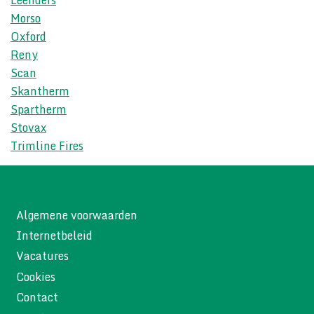
Morso
Oxford
Reny
Scan
Skantherm
Spartherm
Stovax
Trimline Fires
Algemene voorwaarden
Internetbeleid
Vacatures
Cookies
Contact