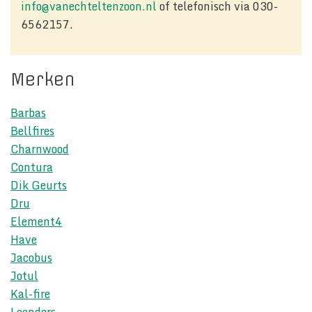
info@vanechteltenzoon.nl
of telefonisch via 030-
6562157.
Merken
Barbas
Bellfires
Charnwood
Contura
Dik Geurts
Dru
Element4
Have
Jacobus
Jotul
Kal-fire
Leenders