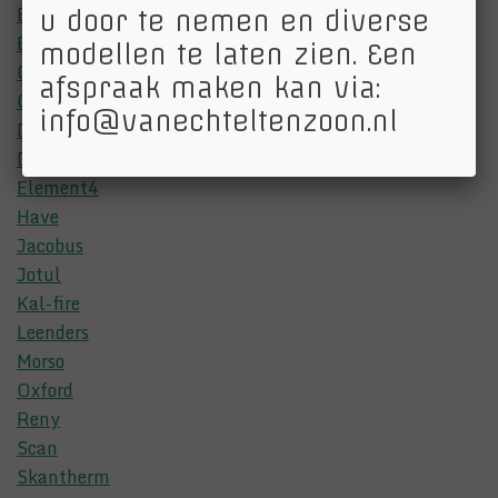
Barbas
u door te nemen en diverse
Bellfires
modellen te laten zien. Een
Charnwood
afspraak maken kan via:
Contura
info@vanechteltenzoon.nl
Dik Geurts
Dru
Element4
Have
Jacobus
Jotul
Kal-fire
Leenders
Morso
Oxford
Reny
Scan
Skantherm