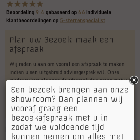
Beoordeling
9.4
gebaseerd op
46
individuele
klantbeoordelingen op
5-sterrenspecialist
Plan uw Bezoek: maak een
afspraak
Wij raden u aan om vooraf een afspraak te maken
indien u een uitgebreid adviesgesprek wil. Onze
medewerkers plannen de afspraak dan graag met u
in. Een afspraak maken kan via:
Een bezoek brengen aan onze
info@vanechteltenzoon.nl
of telefonisch via 030-
showroom? Dan plannen wij
6562157.
vooraf graag een
bezoekafspraak met u in
zodat we voldoende tijd
Merken
kunnen nemen om alles met